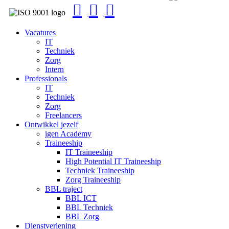
Close
Vacatures
Menu
IT
Techniek
Zorg
Intern
Professionals
IT
Techniek
Zorg
Freelancers
Ontwikkel jezelf
igen Academy
Traineeship
IT Traineeship
High Potential IT Traineeship
Techniek Traineeship
Zorg Traineeship
BBL traject
BBL ICT
BBL Techniek
BBL Zorg
Dienstverlening