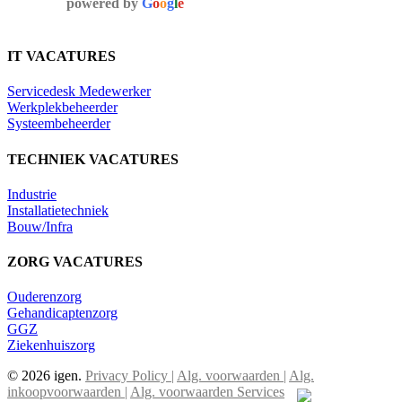
powered by
G
o
o
g
l
e
IT VACATURES
Servicedesk Medewerker
Werkplekbeheerder
Systeembeheerder
TECHNIEK VACATURES
Industrie
Installatietechniek
Bouw/Infra
ZORG VACATURES
Ouderenzorg
Gehandicaptenzorg
GGZ
Ziekenhuiszorg
© 2026 igen.
Privacy Policy |
Alg. voorwaarden |
Alg.
inkoopvoorwaarden |
Alg. voorwaarden Services