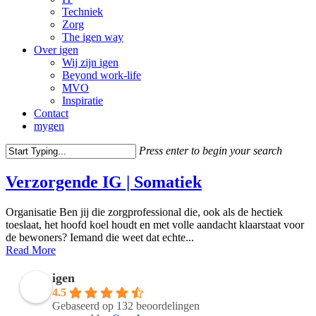
Techniek
Zorg
The igen way
Over igen
Wij zijn igen
Beyond work-life
MVO
Inspiratie
Contact
mygen
Press enter to begin your search
Close
Search
Verzorgende IG | Somatiek
Organisatie Ben jij die zorgprofessional die, ook als de hectiek
toeslaat, het hoofd koel houdt en met volle aandacht klaarstaat voor
de bewoners? Iemand die weet dat echte...
Read More
igen
4.5
Gebaseerd op 132 beoordelingen