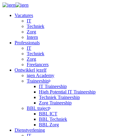
Skip
to
Menu
Vacatures
main
IT
content
Techniek
Zorg
Intern
Professionals
IT
Techniek
Zorg
Freelancers
Ontwikkel jezelf
igen Academy
Traineeship
IT Traineeship
High Potential IT Traineeship
Techniek Traineeship
Zorg Traineeship
BBL traject
BBL ICT
BBL Techniek
BBL Zorg
Dienstverlening
IT